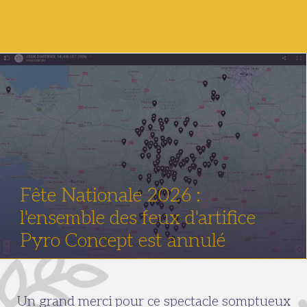
Fête Nationale 2026 :
l'ensemble des feux d'artifice
Pyro Concept est annulé
Un grand merci pour ce spectacle somptueux