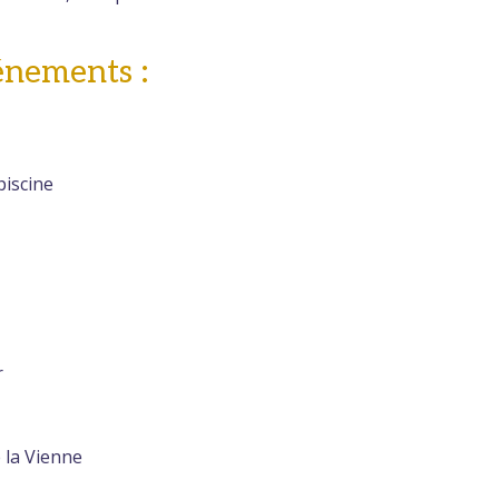
énements :
piscine
r
e la Vienne