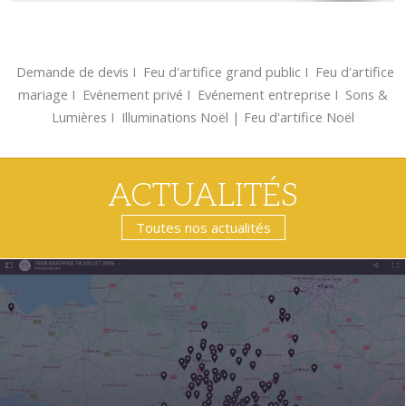
Demande de devis
Ι
Feu d'artifice grand public
Ι
Feu d'artifice
mariage
Ι
Evénement privé
Ι
Evénement entreprise
Ι
Sons &
Lumières
Ι
Illuminations Noël
|
Feu d'artifice Noël
ACTUALITÉS
Toutes nos actualités