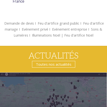
France
Demande de devis
Ι
Feu d'artifice grand public
Ι
Feu d'artifice
mariage
Ι
Evénement privé
Ι
Evénement entreprise
Ι
Sons &
Lumières
Ι
Illuminations Noël
|
Feu d'artifice Noël
ACTUALITÉS
Toutes nos actualités