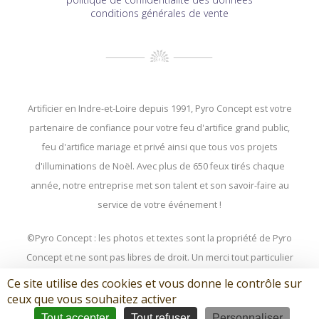
conditions générales de vente
Artificier en Indre-et-Loire depuis 1991, Pyro Concept est votre
partenaire de confiance pour votre feu d'artifice grand public,
feu d'artifice mariage et privé ainsi que tous vos projets
d'illuminations de Noël. Avec plus de 650 feux tirés chaque
année, notre entreprise met son talent et son savoir-faire au
service de votre événement !
©Pyro Concept : les photos et textes sont la propriété de Pyro
Concept et ne sont pas libres de droit. Un merci tout particulier
à Christophe BOUQUIN et Quentin GARCIA, nos photographes
Ce site utilise des cookies et vous donne le contrôle sur
préférés
qui saisissent avec un talent inégalé les meilleurs
ceux que vous souhaitez activer
moments de nos spectacles...
Tout accepter
Tout refuser
Personnaliser