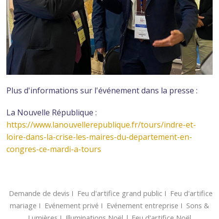
Plus d'informations sur l'événement dans la presse :
La Nouvelle République :
https://www.lanouvellerepublique.fr/tours/indre-et-
loire-dans-la-crise-les-maires-du-departement-en-
congres-ce-mardi-a-tours
Demande de devis
Ι
Feu d'artifice grand public
Ι
Feu d'artifice
mariage
Ι
Evénement privé
Ι
Evénement entreprise
Ι
Sons &
Lumières
Ι
Illuminations Noël
|
Feu d'artifice Noël