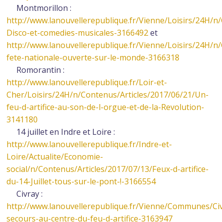
Montmorillon :
http://www.lanouvellerepublique.fr/Vienne/Loisirs/24
Disco-et-comedies-musicales-3166492
et
http://www.lanouvellerepublique.fr/Vienne/Loisirs/24H/n
fete-nationale-ouverte-sur-le-monde-3166318
Romorantin :
http://www.lanouvellerepublique.fr/Loir-et-
Cher/Loisirs/24H/n/Contenus/Articles/2017/06/21/Un-
feu-d-artifice-au-son-de-l-orgue-et-de-la-Revolution-
3141180
14 juillet en Indre et Loire :
http://www.lanouvellerepublique.fr/Indre-et-
Loire/Actualite/Economie-
social/n/Contenus/Articles/2017/07/13/Feux-d-artifice-
du-14-Juillet-tous-sur-le-pont-!-3166554
Civray :
http://www.lanouvellerepublique.fr/Vienne/Communes/Civ
secours-au-centre-du-feu-d-artifice-3163947