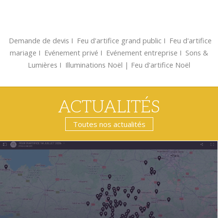
Demande de devis
Ι
Feu d'artifice grand public
Ι
Feu d'artifice
mariage
Ι
Evénement privé
Ι
Evénement entreprise
Ι
Sons &
Lumières
Ι
Illuminations Noël
|
Feu d'artifice Noël
ACTUALITÉS
Toutes nos actualités