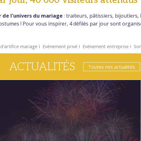
r de l'univers du mariage
: traiteurs, pâtissiers, bijoutiers
ostumes ! Pour vous inspirer, 4 défilés par jour sont organisé
d'artifice mariage
Ι
Evénement privé
Ι
Evénement entreprise
Ι
Son
ACTUALITÉS
Toutes nos actualités