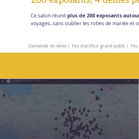
Ce salon réunit
plus de 200 exposants autou
voyages...sans oublier les robes de mariée et c
Demande de devis
Ι
Feu d'artifice grand public
Ι
Feu 