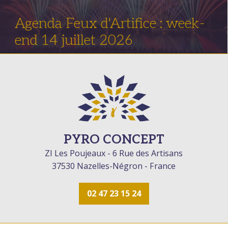
Agenda Feux d'Artifice : week-
end 14 juillet 2026
PYRO CONCEPT
ZI Les Poujeaux - 6 Rue des Artisans
37530 Nazelles-Négron - France
02 47 23 15 24