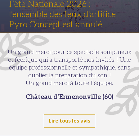
Fête Nationale 2026 :
l'ensemble des feux d'artifice
Pyro Concept est annulé
Un grand merci pour ce spectacle somptueux
et féerique qui a transporté nos invités ! Une
équipe professionnelle et sympathique, sans
oublier la préparation du son !
Un grand merci à toute l’équipe.
Château d’Ermenonville (60)
Lire tous les avis