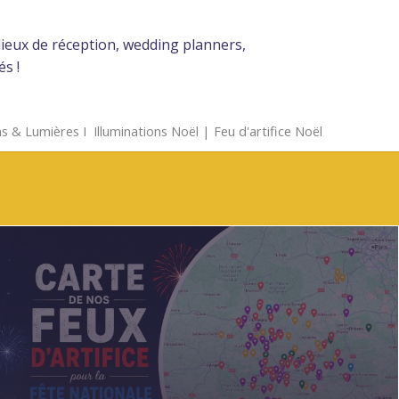
, lieux de réception, wedding planners,
s !
s & Lumières
Ι
Illuminations Noël
|
Feu d'artifice Noël