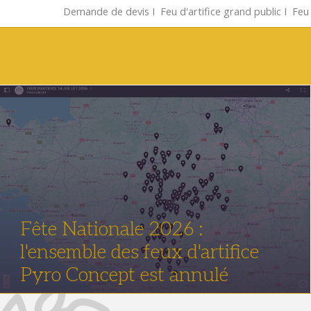
Demande de devis
Ι
Feu d'artifice grand public
Ι
Feu 
Fête Nationale 2026 :
l'ensemble des feux d'artifice
Pyro Concept est annulé