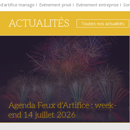
d'artifice mariage
Ι
Evénement privé
Ι
Evénement entreprise
Ι
Son
ACTUALITÉS
Toutes nos actualités
Agenda Feux d'Artifice : week-
end 14 juillet 2026