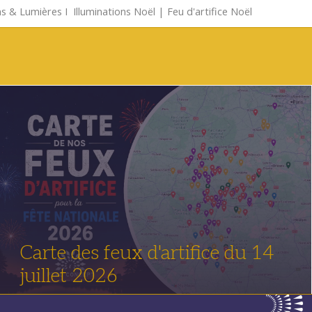
s & Lumières
Ι
Illuminations Noël
|
Feu d'artifice Noël
Carte des feux d'artifice du 14
juillet 2026