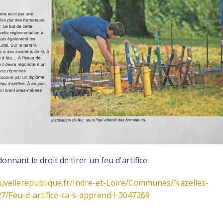
nant le droit de tirer un feu d'artifice.
uvellerepublique.fr/Indre-et-Loire/Communes/Nazelles-
/Feu-d-artifice-ca-s-apprend-!-3047269